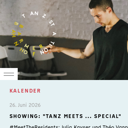
KALENDER
26. Juni 2026
SHOWING: "TANZ MEETS ... SPECIAL"
#MeetTheResidents: Julia Kayser und Théo Van