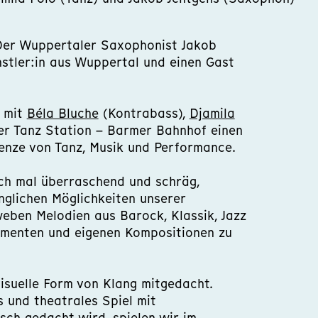
Der Wuppertaler Saxophonist Jakob
ünstler:in aus Wuppertal und einen Gast
L mit
Béla Bluche
(Kontrabass),
Djamila
r Tanz Station – Barmer Bahnhof einen
enze von Tanz, Musik und Performance.
uch mal überraschend und schräg,
nglichen Möglichkeiten unserer
eben Melodien aus Barock, Klassik, Jazz
rimenten und eigenen Kompositionen zu
visuelle Form von Klang mitgedacht.
 und theatrales Spiel mit
sch gedacht wird, spielen wir im