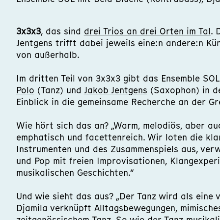
3x3x3
, das sind
drei Trios an drei Orten im Tal
. 
Jentgens trifft dabei jeweils eine:n andere:n K
von außerhalb.
Im dritten Teil von 3x3x3 gibt das Ensemble SO
Polo
(Tanz) und
Jakob Jentgens
(Saxophon) in de
Einblick in die gemeinsame Recherche an der Gr
Wie hört sich das an? „Warm, melodiös, aber a
emphatisch und facettenreich. Wir loten die kla
Instrumenten und des Zusammenspiels aus, verw
und Pop mit freien Improvisationen, Klangexpe
musikalischen Geschichten.“
Und wie sieht das aus? „Der Tanz wird als eine 
Djamila verknüpft Alltagsbewegungen, mimisches
zeitgenössischem Tanz. So wie der Tanz musikali